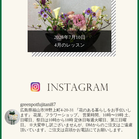
2026年7月10日
4月のレッスン
greenpotfujitani87
広島県福山市沖野上町4-20-31
『花のある暮らしをお手伝いし
ます』
花屋。フラワーショップ。
営業時間、10時〜19時
土、
日曜日、祭日は10時から18時
定休日毎週火曜日、第三日曜
日。
※大変申し訳ございませんが、DMからのご注文はご遠慮
頂いています。ご注文は店頭かお電話にてお願いします。