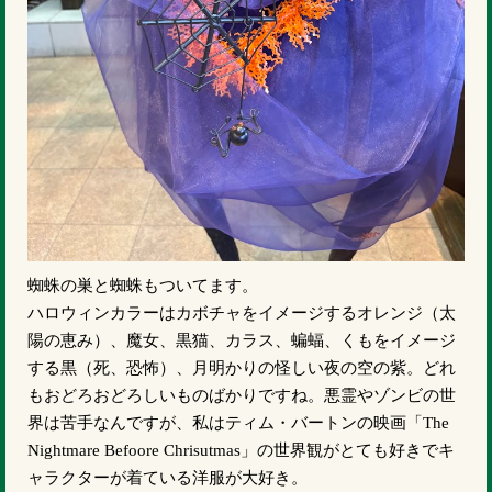
蜘蛛の巣と蜘蛛もついてます。
ハロウィンカラーはカボチャをイメージするオレンジ（太
陽の恵み）、魔女、黒猫、カラス、蝙蝠、くもをイメージ
する黒（死、恐怖）、月明かりの怪しい夜の空の紫。どれ
もおどろおどろしいものばかりですね。悪霊やゾンビの世
界は苦手なんですが、私はティム・バートンの映画「The
Nightmare Befoore Chrisutmas」の世界観がとても好きでキ
ャラクターが着ている洋服が大好き。