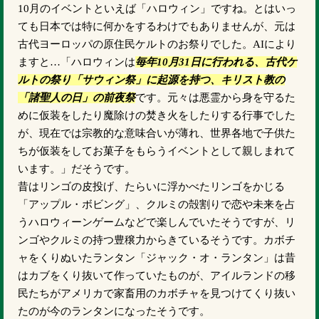
10月のイベントといえば「ハロウィン」ですね。とはいっ
ても日本では特に何かをするわけでもありませんが、元は
古代ヨーロッパの原住民ケルトのお祭りでした。AIにより
ますと…「ハロウィンは
毎年10月31日に行われる、古代ケ
ルトの祭り「サウィン祭」に起源を持つ、キリスト教の
「諸聖人の日」の前夜祭
です。元々は悪霊から身を守るた
めに仮装をしたり魔除けの焚き火をしたりする行事でした
が、現在では宗教的な意味合いが薄れ、世界各地で子供た
ちが仮装をしてお菓子をもらうイベントとして親しまれて
います。」だそうです。
昔はリンゴの皮投げ、たらいに浮かべたリンゴをかじる
「アップル・ボビング」、クルミの殻割りで恋や未来を占
うハロウィーンゲームなどで楽しんでいたそうですが、リ
ンゴやクルミの持つ豊穣力からきているそうです。カボチ
ャをくりぬいたランタン「ジャック・オ・ランタン」は昔
はカブをくり抜いて作っていたものが、アイルランドの移
民たちがアメリカで家畜用のカボチャを見つけてくり抜い
たのが今のランタンになったそうです。