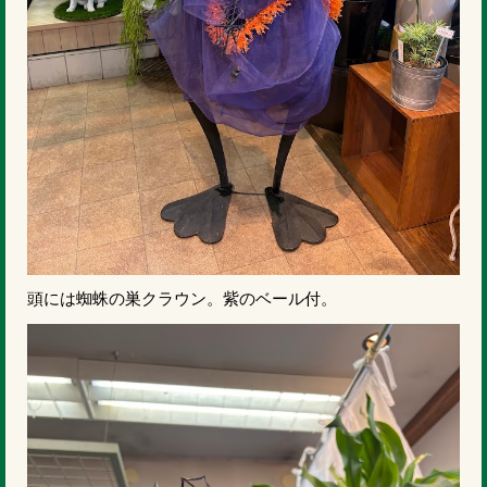
頭には蜘蛛の巣クラウン。紫のベール付。