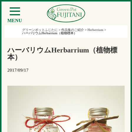
MENU
グリーンポットふじたに
>
作品集のご紹介
>
Herberrium
>
ハーバリウムHerbarrium（植物標本）
ハーバリウムHerbarrium（植物標
本）
2017/09/17