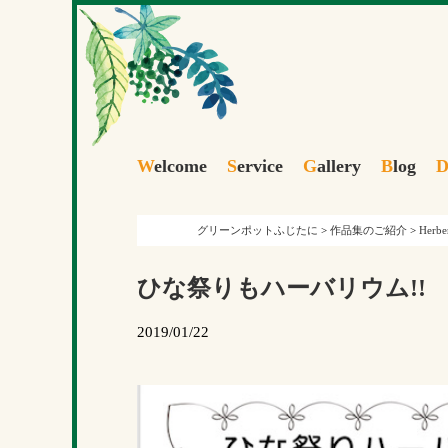
W
elcome
S
ervice
G
allery
B
log
グリーンポットふじたに
>
作品集のご紹介
>
Herbe
ひな祭りもハーバリウム!!
2019/01/22