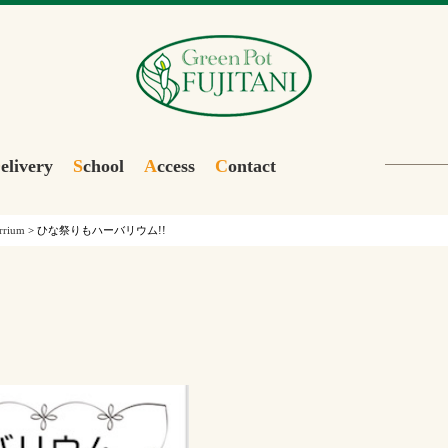
D
elivery
S
chool
A
ccess
C
ontact
rrium
>
ひな祭りもハーバリウム!!