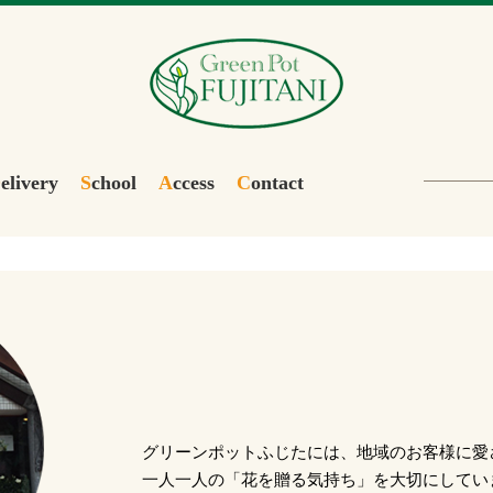
D
elivery
S
chool
A
ccess
C
ontact
グリーンポットふじたには、地域のお客様に愛さ
一人一人の「花を贈る気持ち」を大切にしてい