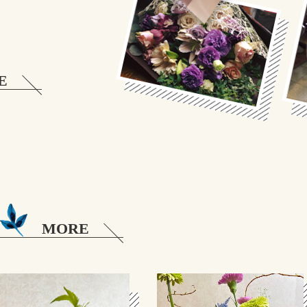
。
E
MORE