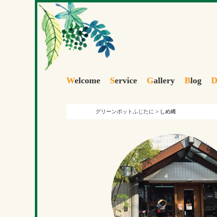
W
elcome
S
ervice
G
allery
B
log
グリーンポットふじたに
>
しめ縄