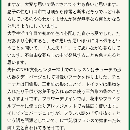
ますが、大変な思いで過ごされてる方も多いと思います。
息子の住む山口市では朝から停電と断水だそうで…どう暮
らしているのやらわかりませんが体が無事なら何とかなる
と思うようにしています。
大学生活４年目で初めて色々心配した春から夏でした。た
だあまり心配すると、その思いが悪いほうに引っ張るとい
うことを聞いて、「大丈夫！！」って思いながら暮らして
います。不自由な暮らしの中で発見することも色々あると
思います。
先日のNHK文化センター福山でのレッスンはチューテの形
の器をデコパージュして可愛いブーケを作りました。チュ
ーテとは円錐形、三角錐の形のことで、ドイツでは果物を
入れたり子供がお菓子を入れるのに使う三角形の袋のこと
をさすようです。フラワーデザインでは、花束やブライダ
ルブーケに使ったりアレンジメントでも幅広く使います。
そしてデコパージュですが、フランス語の「切り抜く」と
いう語を語源としていて、17世紀頃フランスで始まった装
飾工芸と言われてるそうです。