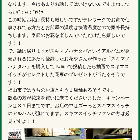
なります。今はあまりお話してはいけないんですよね…つ
らい(´；ω；`)ｳｩｩ
この時期お花は長持ち厳しいですがテレワークでお家で仕
事されてる方だとお部屋の温度は快適温度なので案外長持
ちします。季節のお花を楽しんでいただけたら嬉しいで
す！！
で、話は戻りますがスキマノハナタバというアルバムが発
売されるにあたり登録したお花やさんが作った「スキマノ
ハナタバ」を購入してTwitterで投稿したら抽選でスキマス
イッチがセレクトした花束のプレゼントが当たるそうで
す！！
福山市ではうちのお店ともう１店舗あるそうです。
数名の方が花束を買いに来てくださいました。キャンペー
ンは３１日までです。お店の中はズーっとスキマスイッチ
のアルバムが流れてます。スキマスイッチファンの方は必
見ですよ！！