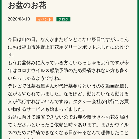
お盆のお花
2020/08/10
イベント
ブログ
今日は山の日。なんかまだピンとこない祭日ですが…こん
にちは福山市沖野上町花屋グリーンポットふじたにのＮで
す。
もうお盆休みに入っている方もいらっしゃるようですが今
年はコロナウイルス感染予防のため帰省されない方も多く
いらっしゃるようですね。
テレビでは墓石屋さんが代行墓参りというのを動画配信し
ながらやられていました。なるほど、動けないなら動ける
人が代行すればいいんですね。タクシー会社が代行でお買
い物するサービスも始まってました。
お盆に向けて帰省できないのでお寺や親せきへお花を届け
てくださいといったご依頼は時々あります。まさかウイル
スのために帰省できなくなる日が来るなんて想像したこと