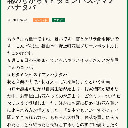
花のちから＃ビタミンF×スキマノ
ハナタバ
2020/08/24
イベント
ブログ
もう８月も後半ですね。暑いです。雷とゲリラ豪雨怖いで
す。こんばんは。福山市沖野上町花屋グリーンポットふじ
たにのNです。
８月１８日から始まっているスキマスイッチさんとお花屋
さんのコラボ
＃ビタミンF×スキマノハナタバ
花と音楽の力で大切な人に元気を届けようという企画。
コロナ感染が広がり自粛生活が始まり、お家時間が増えた
た中、お部屋にお花をってのが広まり、ビタミンFというビ
タミンまで登場しました。確かにお店に初めてお花を買い
に来られる方が増えました。「１本でもいいですか？」と
聞いてこられる方も。もちろん大歓迎。お花を買いに来ら
れたら、どうやったら長持ちするかものすごい説明したく