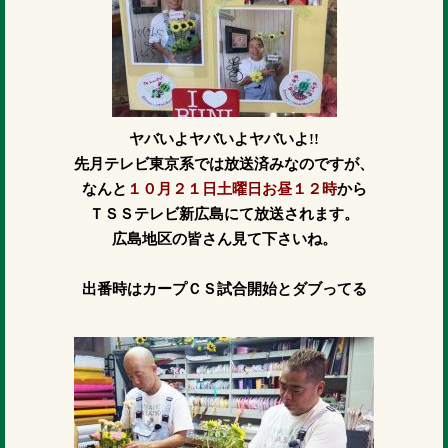
ヤバいよヤバいよヤバいよ!!
先月テレビ東京系では放送済みなのですが、
なんと
１０月２１日土曜日お昼１２時
から
ＴＳＳテレビ新広島にて放送されます。
広島地区の皆さん見て下さいね。
出番時はカープＣＳ試合開始とダブってる