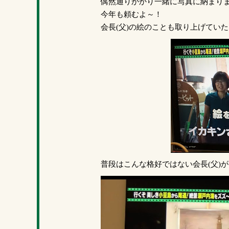
偶然通りかかり一緒に写真に納まり
今年も頼むよ～！
会長(父)の絵のことも取り上げてい
普段はこんな格好ではない会長(父)