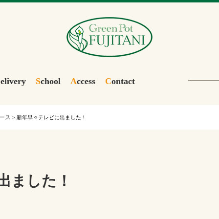
D
elivery
S
chool
A
ccess
C
ontact
ース
>
新年早々テレビに出ました！
出ました！