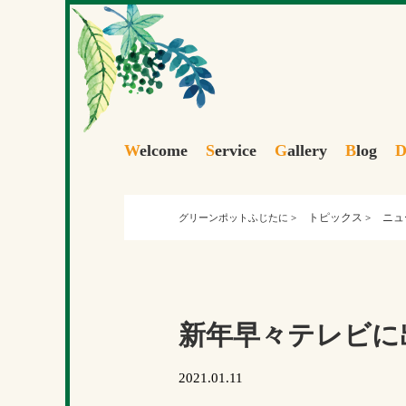
W
elcome
S
ervice
G
allery
B
log
トピックス
ニュ
グリーンポットふじたに
>
>
新年早々テレビに
2021.01.11